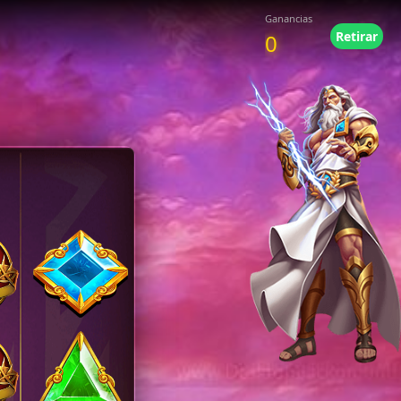
Ganancias
Retirar
0