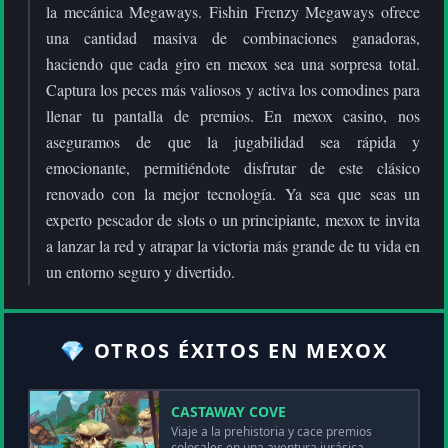
la mecánica Megaways. Fishin Frenzy Megaways ofrece
una cantidad masiva de combinaciones ganadoras,
haciendo que cada giro en mexox sea una sorpresa total.
Captura los peces más valiosos y activa los comodines para
llenar tu pantalla de premios. En mexox casino, nos
aseguramos de que la jugabilidad sea rápida y
emocionante, permitiéndote disfrutar de este clásico
renovado con la mejor tecnología. Ya sea que seas un
experto pescador de slots o un principiante, mexox te invita
a lanzar la red y atrapar la victoria más grande de tu vida en
un entorno seguro y divertido.
💎 OTROS ÉXITOS EN MEXOX
CASTAWAY COVE
Viaje a la prehistoria y cace premios
colosales en una aventura jurásica.