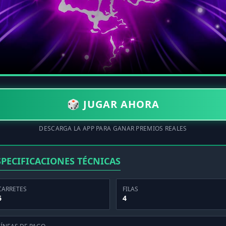
🎲 JUGAR AHORA
DESCARGA LA APP PARA GANAR PREMIOS REALES
SPECIFICACIONES TÉCNICAS
CARRETES
FILAS
6
4