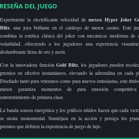
RESEÑA DEL JUEGO
mexox Hyper Joker G
Experimente la electrificante velocidad de
Blitz
, una joya brillante en el catálogo de mexox casino. Este ju
combina la estética clásica del joker con mecánicas modernas de a
volatilidad, ofreciendo a los jugadores una experiencia visualme
deslumbrante llena de oro y neón.
Gold Blitz
Con la innovadora función
, los jugadores pueden recolec
premios en efectivo instantáneos, elevando la adrenalina en cada gi
Diseñado tanto para veteranos como para nuevos entusiastas, este título
mexox garantiza momentos de pura emoción competitiv
entretenimiento de primera clase.
La banda sonora energética y los gráficos nítidos hacen que cada victo
se sienta monumental. Sumérjase en la acción y persiga los gran
premios que definen la experiencia de juego de lujo.