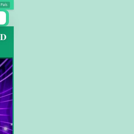
País
LD