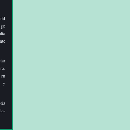
old
ego
lta
nte
tar
ro.
 en
a y
ria
des