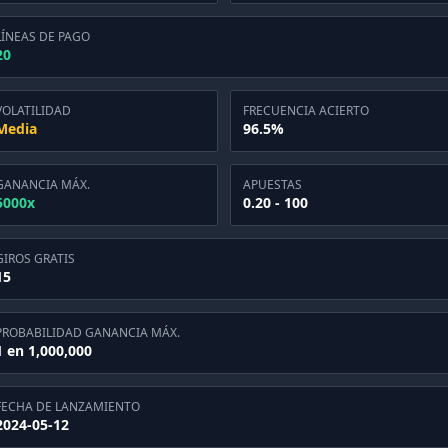
LÍNEAS DE PAGO
20
VOLATILIDAD
FRECUENCIA ACIERTO
Media
96.5%
GANANCIA MÁX.
APUESTAS
5000x
0.20 - 100
GIROS GRATIS
15
PROBABILIDAD GANANCIA MÁX.
1 en 1,000,000
FECHA DE LANZAMIENTO
2024-05-12