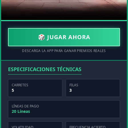
🎲 JUGAR AHORA
DESCARGA LA APP PARA GANAR PREMIOS REALES
ESPECIFICACIONES TÉCNICAS
CARRETES
FILAS
5
3
LÍNEAS DE PAGO
20 Líneas
VOLATILIDAD
FRECUENCIA ACIERTO