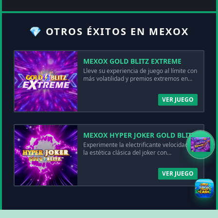
💎 OTROS ÉXITOS EN MEXOX
MEXOX GOLD BLITZ EXTREME
Lleve su experiencia de juego al límite con
más volatilidad y premios extremos en
esta secuela cargada de adrenalina.
VER JUEGO
MEXOX HYPER JOKER GOLD BLITZ
Experimente la electrificante velocidad y
la estética clásica del joker con
mecánicas modernas de alta volatilidad.
VER JUEGO